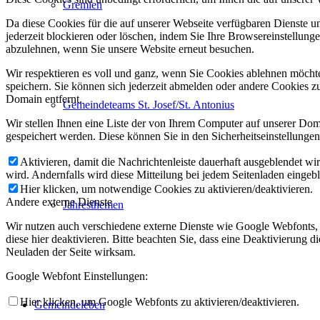
Gremien
Da diese Cookies für die auf unserer Webseite verfügbaren Dienste 
jederzeit blockieren oder löschen, indem Sie Ihre Browsereinstellung
abzulehnen, wenn Sie unsere Website erneut besuchen.
Wir respektieren es voll und ganz, wenn Sie Cookies ablehnen möchte
speichern. Sie können sich jederzeit abmelden oder andere Cookies z
Domain entfernt.
Gemeindeteams St. Josef/St. Antonius
Wir stellen Ihnen eine Liste der von Ihrem Computer auf unserer D
gespeichert werden. Diese können Sie in den Sicherheitseinstellunge
Aktivieren, damit die Nachrichtenleiste dauerhaft ausgeblendet w
wird. Andernfalls wird diese Mitteilung bei jedem Seitenladen eingeb
Hier klicken, um notwendige Cookies zu aktivieren/deaktivieren.
Andere externe Dienste
Jahresthemen
Wir nutzen auch verschiedene externe Dienste wie Google Webfonts,
diese hier deaktivieren. Bitte beachten Sie, dass eine Deaktivierung
Neuladen der Seite wirksam.
Google Webfont Einstellungen:
Hier klicken, um Google Webfonts zu aktivieren/deaktivieren.
Gemeindeleben