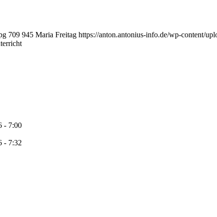
jpg
709
945
Maria Freitag
https://anton.antonius-info.de/wp-content/u
erricht
 - 7:00
 - 7:32