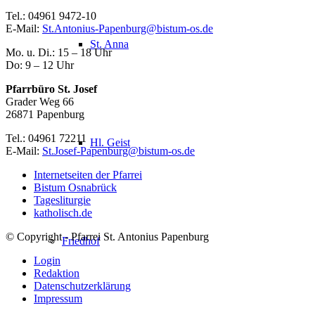
Tel.: 04961 9472-10
E-Mail:
St.Antonius-Papenburg@bistum-os.de
St. Anna
Mo. u. Di.: 15 – 18 Uhr
Do: 9 – 12 Uhr
Pfarrbüro St. Josef
Grader Weg 66
26871 Papenburg
Tel.: 04961 72211
Hl. Geist
E-Mail:
St.Josef-Papenburg@bistum-os.de
Internetseiten der Pfarrei
Bistum Osnabrück
Tagesliturgie
katholisch.de
© Copyright - Pfarrei St. Antonius Papenburg
Friedhof
Login
Redaktion
Datenschutzerklärung
Impressum