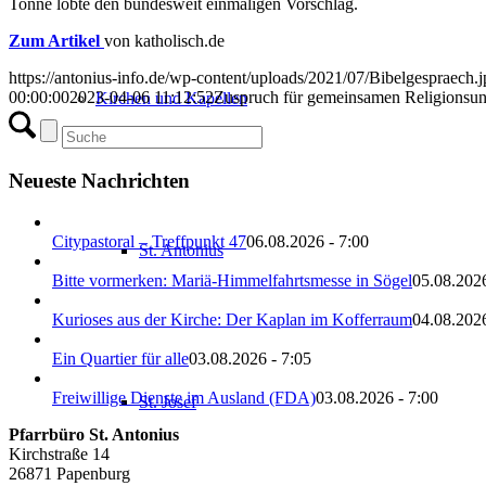
Tonne lobte den bundesweit einmaligen Vorschlag.
Zum Artikel
von katholisch.de
https://antonius-info.de/wp-content/uploads/2021/07/Bibelgespraech.
00:00:00
2023-04-06 11:12:52
Zuspruch für gemeinsamen Religionsunt
Kirchen und Kapellen
Neueste Nachrichten
Citypastoral – Treffpunkt 47
06.08.2026 - 7:00
St. Antonius
Bitte vormerken: Mariä-Himmelfahrtsmesse in Sögel
05.08.2026
Kurioses aus der Kirche: Der Kaplan im Kofferraum
04.08.2026
Ein Quartier für alle
03.08.2026 - 7:05
Freiwillige Dienste im Ausland (FDA)
03.08.2026 - 7:00
St. Josef
Pfarrbüro St. Antonius
Kirchstraße 14
26871 Papenburg