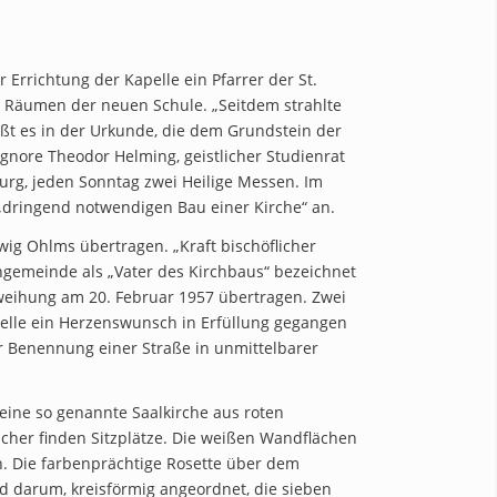
r Errichtung der Kapelle ein Pfarrer der St.
n Räumen der neuen Schule. „Seitdem strahlte
ßt es in der Urkunde, die dem Grundstein der
ignore Theodor Helming, geistlicher Studienrat
rg, jeden Sonntag zwei Heilige Messen. Im
 „dringend notwendigen Bau einer Kirche“ an.
g Ohlms übertragen. „Kraft bischöflicher
engemeinde als „Vater des Kirchbaus“ bezeichnet
nweihung am 20. Februar 1957 übertragen. Zwei
pelle ein Herzenswunsch in Erfüllung gegangen
er Benennung einer Straße in unmittelbarer
eine so genannte Saalkirche aus roten
her finden Sitzplätze. Die weißen Wandflächen
n. Die farbenprächtige Rosette über dem
nd darum, kreisförmig angeordnet, die sieben