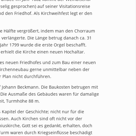
elig gesprochen) auf seiner Visitationsreise
 den Friedhof. Als Kirchweihfest legt er den
ie Hälfte vergrößert, indem man den Chorraum
e verlängerte. Die Länge betrug danach ca. 31
hr 1799 wurde die erste Orgel beschafft.
erhielt die Kirche einen neuen Hochaltar.
nes neuen Friedhofes und zum Bau einer neuen
 Kirchenneubau gerne unmittelbar neben der
er Plan nicht durchführen.
f Johann Beckmann. Die Baukosten betrugen mit
. Die Ausmaße des Gebäudes waren für damalige
eit, Turmhöhe 88 m.
 Kapitel der Geschichte; nicht nur für die
n. Auch Kirchen sind oft nicht vor der
uskirche, Gott sei es gedankt, erhalten, doch
Turm waren durch Kriegseinflüsse beschädigt