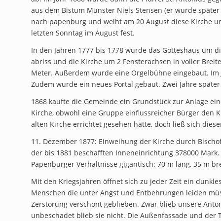
aus dem Bistum Münster Niels Stensen (er wurde später s
nach papenburg und weiht am 20 August diese Kirche und
letzten Sonntag im August fest.
In den Jahren 1777 bis 1778 wurde das Gotteshaus um d
abriss und die Kirche um 2 Fensterachsen in voller Breit
Meter. Außerdem wurde eine Orgelbühne eingebaut. Im Ja
Zudem wurde ein neues Portal gebaut. Zwei Jahre später 
1868 kaufte die Gemeinde ein Grundstück zur Anlage ei
Kirche, obwohl eine Gruppe einflussreicher Bürger den
alten Kirche errichtet gesehen hätte, doch ließ sich dies
11. Dezember 1877: Einweihung der Kirche durch Bischo
der bis 1881 beschafften Inneneinrichtung 378000 Mark
Papenburger Verhältnisse gigantisch: 70 m lang, 35 m br
Mit den Kriegsjahren öffnet sich zu jeder Zeit ein dunkles
Menschen die unter Angst und Entbehrungen leiden müsse
Zerstörung verschont geblieben. Zwar blieb unsere Antoni
unbeschadet blieb sie nicht. Die Außenfassade und der 