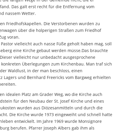
and. Das galt erst recht für die Entfernung vom
und nassem Wetter.
chen Friedhofskapellen. Die Verstorbenen wurden zu
enwagen über die holperigen Straßen zum Friedhof
Zug voran.
 Pastor vielleicht auch nasse Füße geholt haben mag, soll
seberg eine Kirche gebaut werden müsse.Das brauchte
Dieser vielleicht nur unbedacht ausgesprochene
n konkreten Überlegungen zum Kirchenbau. Man traf sich
der Waldlust, in der man beschloss, einen
tz Lagers und Bernhard Freericks vom Bargweg erhielten
ereiten.
en idealen Platz am Grader Weg, wo die Kirche auch
dstein für den Neubau der St. Josef Kirche und eines
ukosten wurden aus Diözesanmitteln und durch die
cht. Die Kirche wurde 1973 eingeweiht und schnell hatte
genleben entwickelt. Im Jahre 1969 wurde Monsignore
rg berufen. Pfarrer Joseph Albers gab ihm als