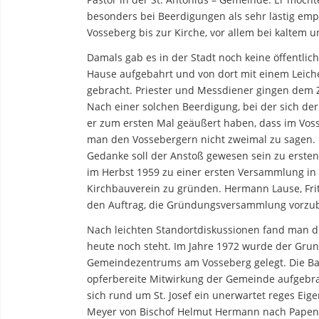
besonders bei Beerdigungen als sehr lästig empf
Vosseberg bis zur Kirche, vor allem bei kaltem 
Damals gab es in der Stadt noch keine öffentli
Hause aufgebahrt und von dort mit einem Leich
gebracht. Priester und Messdiener gingen dem 
Nach einer solchen Beerdigung, bei der sich der
er zum ersten Mal geäußert haben, dass im Vos
man den Vossebergern nicht zweimal zu sagen. 
Gedanke soll der Anstoß gewesen sein zu erste
im Herbst 1959 zu einer ersten Versammlung in 
Kirchbauverein zu gründen. Hermann Lause, Fri
den Auftrag, die Gründungsversammlung vorzub
Nach leichten Standortdiskussionen fand man d
heute noch steht. Im Jahre 1972 wurde der Grun
Gemeindezentrums am Vosseberg gelegt. Die Ba
opferbereite Mitwirkung der Gemeinde aufgebra
sich rund um St. Josef ein unerwartet reges Ei
Meyer von Bischof Helmut Hermann nach Papenbu