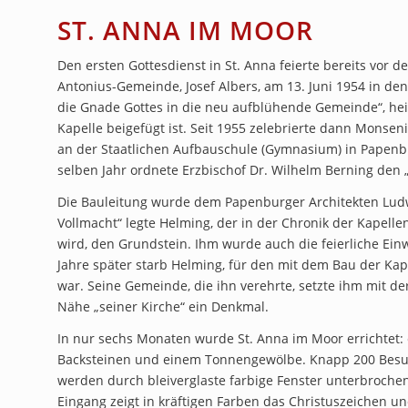
ST. ANNA IM MOOR
Den ersten Gottesdienst in St. Anna feierte bereits vor de
Antonius-Gemeinde, Josef Albers, am 13. Juni 1954 in de
die Gnade Gottes in die neu aufblühende Gemeinde“, hei
Kapelle beigefügt ist. Seit 1955 zelebrierte dann Monsen
an der Staatlichen Aufbauschule (Gymnasium) in Papenbu
selben Jahr ordnete Erzbischof Dr. Wilhelm Berning den
Die Bauleitung wurde dem Papenburger Architekten Ludwi
Vollmacht“ legte Helming, der in der Chronik der Kapell
wird, den Grundstein. Ihm wurde auch die feierliche Ei
Jahre später starb Helming, für den mit dem Bau der Ka
war. Seine Gemeinde, die ihn verehrte, setzte ihm mit d
Nähe „seiner Kirche“ ein Denkmal.
In nur sechs Monaten wurde St. Anna im Moor errichtet: 
Backsteinen und einem Tonnengewölbe. Knapp 200 Besuc
werden durch bleiverglaste farbige Fenster unterbroche
Eingang zeigt in kräftigen Farben das Christuszeichen u