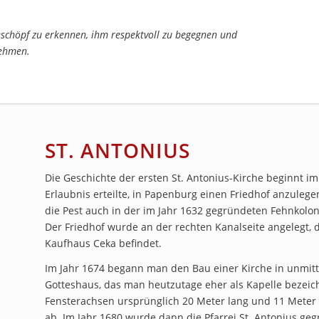
eschöpf zu erkennen, ihm respektvoll zu begegnen und
nehmen.
ST. ANTONIUS
Die Geschichte der ersten St. Antonius-Kirche beginnt im
Erlaubnis erteilte, in Papenburg einen Friedhof anzulege
die Pest auch in der im Jahr 1632 gegründeten Fehnkoloni
Der Friedhof wurde an der rechten Kanalseite angelegt, 
Kaufhaus Ceka befindet.
Im Jahr 1674 begann man den Bau einer Kirche in unmitte
Gotteshaus, das man heutzutage eher als Kapelle bezeic
Fensterachsen ursprünglich 20 Meter lang und 11 Meter
ab. Im Jahr 1680 wurde dann die Pfarrei St. Antonius ge