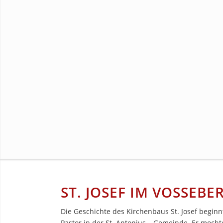
ST. JOSEF IM VOSSEBE
Die Geschichte des Kirchenbaus St. Josef beginnt
Pastor in der St. Antonius – Gemeinde. Er mocht