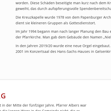
worden. Diese Schäden beseitigte man kurz nach dem Kri
geweiht, das durch aufopferungsvolle Spendenbereitsch
Die Kreuzkapelle wurde 1978 von dem Papenburger Archi
dient sie kleineren Gruppen als Gottesdienstort.
Im Jahr 1994 begann man nach langer Planung den Bau 
der Pfarrkirche. Man gab dem Gebäude den Namen „Niel
In den Jahren 2019/20 wurde eine neue Orgel eingebaut. 
2001 im Konzertsaal des Hans-Sachs-Hauses in Gelsenkir
RG
 in der Mitte der fünfziger Jahre. Pfarrer Albers war
e die langen Wege in der Gemeinde nicht, die er