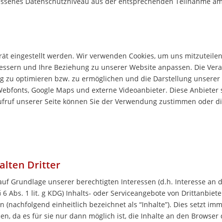
emessenes Datenschutzniveau aus der entsprechenden Teilnahme am
rät eingestellt werden. Wir verwenden Cookies, um uns mitzuteile
rbessern und Ihre Beziehung zu unserer Website anpassen.
Die Vera
g zu optimieren bzw. zu ermöglichen und die Darstellung unsere
Webfonts, Google Maps und externe Videoanbieter. Diese Anbiete
ufruf unserer Seite können Sie der Verwendung zustimmen oder di
lten Dritter
uf Grundlage unserer berechtigten Interessen (d.h. Interesse an 
6 Abs. 1 lit. g
KDG
) Inhalts- oder Serviceangebote von Drittanbiete
 (nachfolgend einheitlich bezeichnet als “Inhalte”). Dies setzt im
den, da es für sie nur dann möglich ist, die Inhalte an den Browse