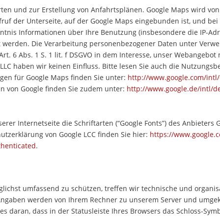
ten und zur Erstellung von Anfahrtsplänen. Google Maps wird von
uf der Unterseite, auf der Google Maps eingebunden ist, und bei In
tnis Informationen über Ihre Benutzung (insbesondere die IP-Adre
t werden. Die Verarbeitung personenbezogener Daten unter Verwe
rt. 6 Abs. 1 S. 1 lit. f DSGVO in dem Interesse, unser Webangebot m
LLC haben wir keinen Einfluss. Bitte lesen Sie auch die Nutzung
en für Google Maps finden Sie unter:
http://www.google.com/int
 von Google finden Sie zudem unter:
http://www.google.de/intl/de
erer Internetseite die Schriftarten (“Google Fonts”) des Anbieters
utzerklärung von Google LCC finden Sie hier:
https://www.google.c
thenticated
.
lichst umfassend zu schützen, treffen wir technische und organi
e Angaben werden von Ihrem Rechner zu unserem Server und umgekeh
s daran, dass in der Statusleiste Ihres Browsers das Schloss-Symb