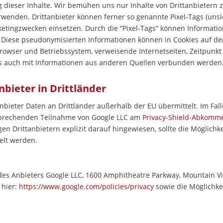
ng dieser Inhalte. Wir bemühen uns nur Inhalte von Drittanbietern 
rwenden. Drittanbieter können ferner so genannte Pixel-Tags (uns
ketingzwecken einsetzen. Durch die “Pixel-Tags” können Informat
n. Diese pseudonymisierten Informationen können in Cookies auf 
owser und Betriebssystem, verweisende Internetseiten, Zeitpunkt
ls auch mit Informationen aus anderen Quellen verbunden werden
bieter in Drittländer
bieter Daten an Drittländer außerhalb der EU übermittelt. Im Falle
prechenden Teilnahme von Google LLC am
Privacy-Shield-Abkomm
en Drittanbietern explizit darauf hingewiesen, sollte die Möglich
elt werden.
des Anbieters Google LLC, 1600 Amphitheatre Parkway, Mountain Vie
 hier:
https://www.google.com/policies/privacy
sowie die Möglichke