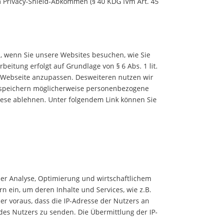
 Privacy-Shield-Abkommen (§ 40 KDG iVm Art. 45
n, wenn Sie unsere Websites besuchen, wie Sie
rbeitung erfolgt auf Grundlage von § 6 Abs. 1 lit.
r Webseite anzupassen
. Desweiteren nutzen wir
r speichern möglicherweise personenbezogene
ese ablehnen. Unter folgendem Link können Sie
der Analyse, Optimierung und wirtschaftlichem
rn ein, um deren Inhalte und Services, wie z.B.
mer voraus, dass die IP-Adresse der Nutzers an
r des Nutzers zu senden. Die Übermittlung der IP-