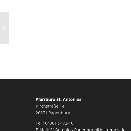
Hoffnungszeichen
Pfarrbüro St. Antonius
Kirchstraße 14
26871 Papenburg
Tel.: 04961 9472-10
E-Mail:
St.Antonius-Papenburg@bistum-os.de