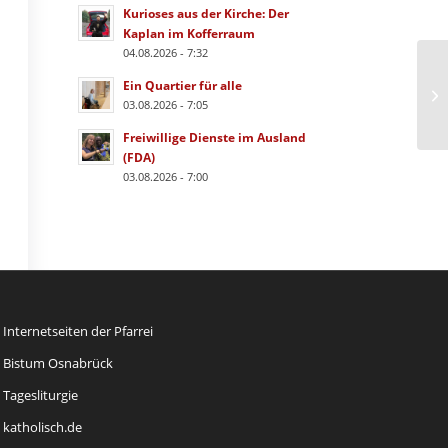
Kurioses aus der Kirche: Der
Kaplan im Kofferraum
04.08.2026 - 7:32
Ein Quartier für alle
03.08.2026 - 7:05
Freiwillige Dienste im Ausland
(FDA)
03.08.2026 - 7:00
Internetseiten der Pfarrei
Bistum Osnabrück
Tagesliturgie
katholisch.de