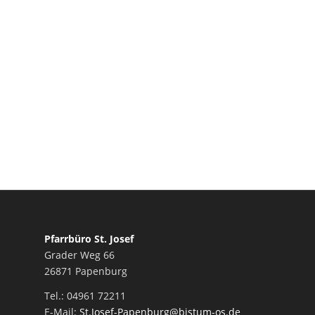
Pfarrbüro St. Josef
Grader Weg 66
26871 Papenburg
Tel.: 04961 72211
E-Mail:
St.Josef-Papenburg@bistum-os.de