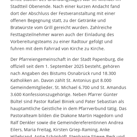
Stadtteil Obenende. Nach einer kurzen Andacht fand
dort der Abschluss der Festveranstaltung mit einer
offenen Begegnung statt, zu der Getränke und
Bratwürste vom Grill gereicht wurden. Zahlreiche
Festtagsteilnehmer waren auch der Einladung des
Vorbereitungsteams zu einer Radtour gefolgt und
fuhren mit dem Fahrrad von Kirche zu Kirche.
Der Pfarreiengemeinschaft in der Stadt Papenburg, die
offiziell seit dem 1. September 2025 besteht, gehören
nach Angaben des Bistums Osnabrück rund 18.300
Katholiken an. Davon zählt St. Antonius gut 8.000
Gemeindemitglieder, St. Michael 6.700 und St. Amandus
3.600 Konfessionszugehörige. Neben Pfarrer Günter
Bültel sind Pastor Rafael Biniek und Pater Sebastian als
hauptamtliche Geistliche in dem Pfarrverbund tätig. Das
Pastoralteam bilden die Diakone Martin Hagedorn und
Ralf Denkler sowie die Gemeindereferentinnen Andrea
Eilers, Maria Freitag, Kirsten Griep-Raming, Anke
Hillebrand, Antje Schönhöft, Stephanie Stiewe-Berk und