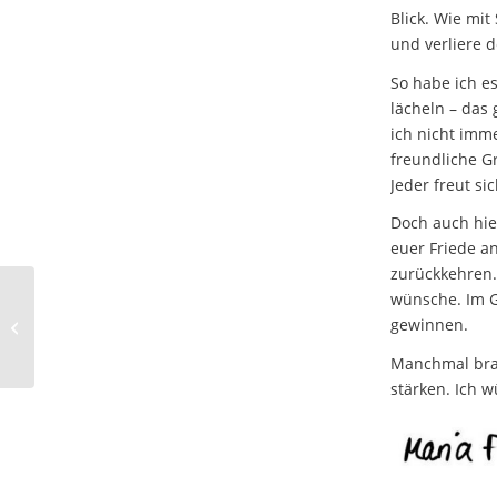
Blick. Wie mit
und verliere 
So habe ich e
lächeln – das 
ich nicht imme
freundliche G
Jeder freut si
Doch auch hie
euer Friede a
zurückkehren.“
wünsche. Im Ge
Pastoralreferent i.R.
gewinnen.
Michael Knüpper
schreibt
Manchmal brau
stärken. Ich 