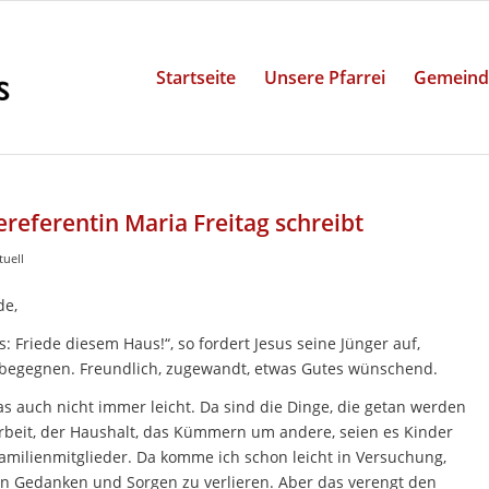
Startseite
Unsere Pfarrei
Gemeind
eferentin Maria Freitag schreibt
tuell
de,
es: Friede diesem Haus!“, so fordert Jesus seine Jünger auf,
begegnen. Freundlich, zugewandt, etwas Gutes wünschend.
as auch nicht immer leicht. Da sind die Dinge, die getan werden
rbeit, der Haushalt, das Kümmern um andere, seien es Kinder
amilienmitglieder. Da komme ich schon leicht in Versuchung,
n Gedanken und Sorgen zu verlieren. Aber das verengt den