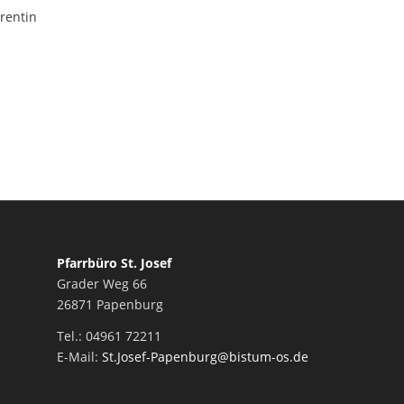
rentin
Pfarrbüro St. Josef
Grader Weg 66
26871 Papenburg
Tel.: 04961 72211
E-Mail:
St.Josef-Papenburg@bistum-os.de