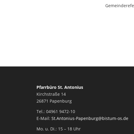
Gemeinderefe
Pfarrbüro St. Antonius
Kirchstraße 14
26871 Papenburg
Tel.: 04961 9472-10
E-Mail:
St.Antonius-Papenburg@bistum-os.de
Mo. u. Di.: 15 – 18 Uhr