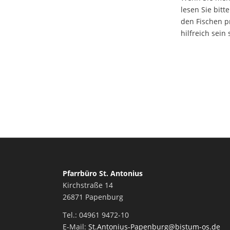
lesen Sie bitt
den Fischen p
hilfreich sein 
Pfarrbüro St. Antonius
Kirchstraße 14
26871 Papenburg
Tel.: 04961 9472-10
E-Mail:
St.Antonius-Papenburg@bistum-os.de