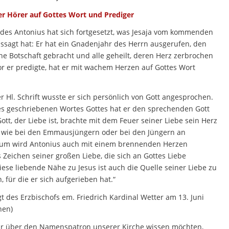
 Hörer auf Gottes Wort und Prediger
t des Antonius hat sich fortgesetzt, was Jesaja vom kommenden
ssagt hat: Er hat ein Gnadenjahr des Herrn ausgerufen, den
he Botschaft gebracht und alle geheilt, deren Herz zerbrochen
r er predigte, hat er mit wachem Herzen auf Gottes Wort
 Hl. Schrift wusste er sich persönlich von Gott angesprochen.
s geschriebenen Wortes Gottes hat er den sprechenden Gott
t, der Liebe ist, brachte mit dem Feuer seiner Liebe sein Herz
 wie bei den Emmausjüngern oder bei den Jüngern an
rum wird Antonius auch mit einem brennenden Herzen
ls Zeichen seiner großen Liebe, die sich an Gottes Liebe
ese liebende Nähe zu Jesus ist auch die Quelle seiner Liebe zu
für die er sich aufgerieben hat.“
gt des Erzbischofs em. Friedrich Kardinal Wetter am 13. Juni
hen)
r über den Namenspatron unserer Kirche wissen möchten,