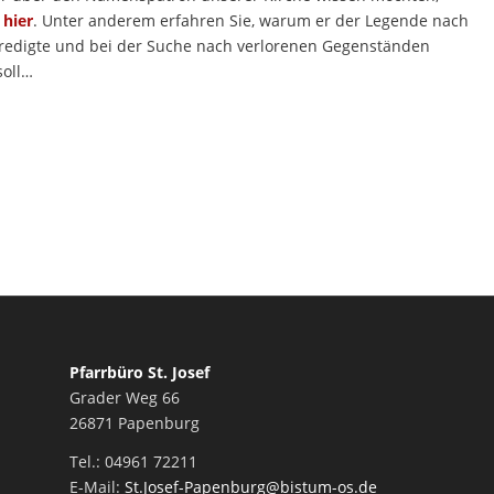
e
hier
. Unter anderem erfahren Sie, warum er der Legende nach
redigte und bei der Suche nach verlorenen Gegenständen
soll…
Pfarrbüro St. Josef
Grader Weg 66
26871 Papenburg
Tel.: 04961 72211
E-Mail:
St.Josef-Papenburg@bistum-os.de