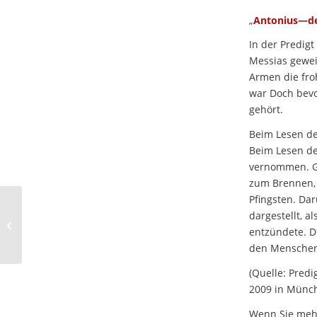
„
Antonius—der
In der Predig
Messias gewei
Armen die fro
war Doch bevo
gehört.
Beim Lesen der
Beim Lesen de
vernommen. Got
zum Brennen,
Pfingsten. Da
Aus der
dargestellt, a
Mitgliederversammlung
entzündete. Di
des SKFM
den Menschen, 
(Quelle: Predi
2009 in Münc
Wenn Sie meh