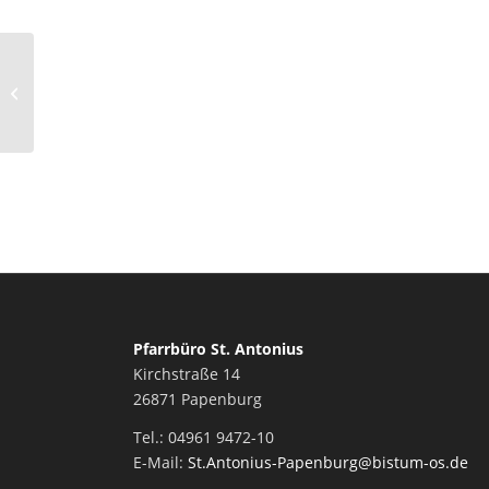
Kirsten Griep-Raming
schreibt
Pfarrbüro St. Antonius
Kirchstraße 14
26871 Papenburg
Tel.: 04961 9472-10
E-Mail:
St.Antonius-Papenburg@bistum-os.de