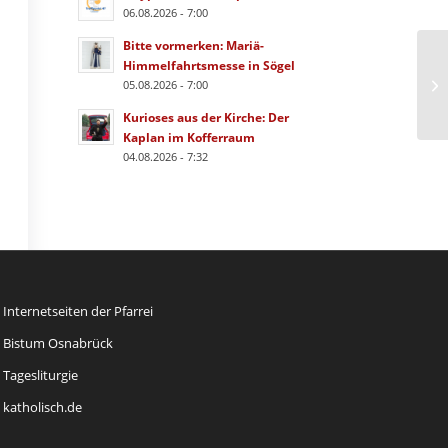
06.08.2026 - 7:00
Bitte vormerken: Mariä-
Himmelfahrtsmesse in Sögel
05.08.2026 - 7:00
Kurioses aus der Kirche: Der
Kaplan im Kofferraum
04.08.2026 - 7:32
Internetseiten der Pfarrei
Bistum Osnabrück
Tagesliturgie
katholisch.de