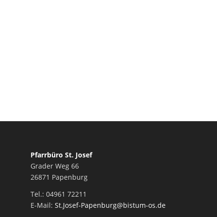
Pfarrbüro St. Josef
Grader Weg 66
26871 Papenburg
Tel.: 04961 72211
E-Mail:
St.Josef-Papenburg@bistum-os.de