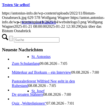
Testen Sie selbst!
https://antonius-info.de/wp-content/uploads/2022/11/Bistum-
Osnabrueck.jpg
629
578
Wolfgang Wagner
https://anton.antonius-
info.de/wp-content/uploads/2021/04/websitelogo3.png
Wolfgang
Kirchen und Kapellen
Wagner
2025-01-21 08:00:00
2025-01-22 12:30:29
Quiz über das
Bistum Osnabrück
Neueste Nachrichten
St. Antonius
Zum Schulanfang
09.08.2026 - 7:05
Mütterkur auf Borkum – ein Interview
09.08.2026 - 7:00
Pastoralreferent Wilfried Nee geht in den
Ruhestand
08.08.2026 - 7:05
St. Josef
De groaten Stähners
08.08.2026 - 7:00
Quiz „Weltreligionen“
07.08.2026 - 7:01