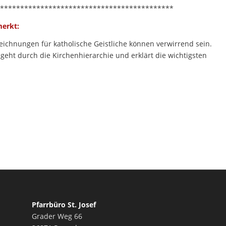
*******************************************
erkt:
zeichnungen für katholische Geistliche können verwirrend sein.
geht durch die Kirchenhierarchie und erklärt die wichtigsten
Pfarrbüro St. Josef
Grader Weg 66