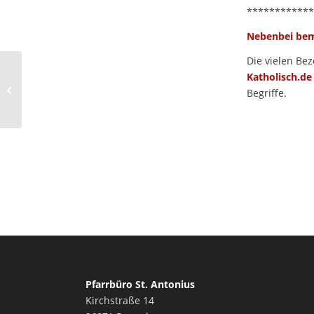
************
Nebenbei bem
Die vielen Be
Katholisch.de
Kolpingsfamilie
Begriffe.
Pfarrbüro St. Antonius
Kirchstraße 14