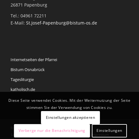
26871 Papenburg
Tel.: 04961 72211
E-Mail:
St.Josef-Papenburg@bistum-os.de
Internetseiten der Pfarrei
Bistum Osnabrück
Tagesliturgie
katholisch.de
Diese Seite verwendet Cookies. Mit der Weiternutzung der Seite
stimmen Sie der Verwendung von Cookies zu.
Einstellungen akzeptieren
© Copyright - Pfarrei St. Antonius Papenburg
Verberge nur die Benachrichtigung
Einstellungen
Login
Redaktion
Datenschutzerklärung
Impressum