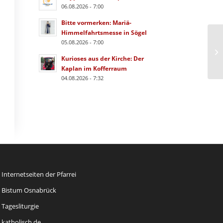
06.08.2026 - 7:00
Bitte vormerken: Mariä-
Himmelfahrtsmesse in Sögel
05.08.2026 - 7:00
Kurioses aus der Kirche: Der
Kaplan im Kofferraum
04.08.2026 - 7:32
Internetseiten der Pfarrei
Bistum Osnabrück
Tagesliturgie
katholisch.de