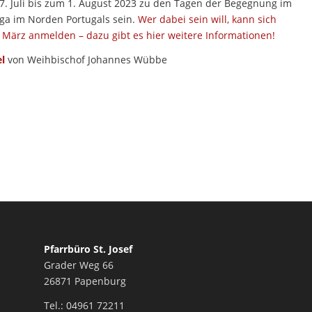
. Juli bis zum 1. August 2023 zu den Tagen der Begegnung im
ga im Norden Portugals sein.
Wer dabei sein will, kann sich
 März anmelden – dazu gibt es hier weitere Informationen!
el
von Weihbischof Johannes Wübbe
Pfarrbüro St. Josef
Grader Weg 66
26871 Papenburg
Tel.: 04961 72211