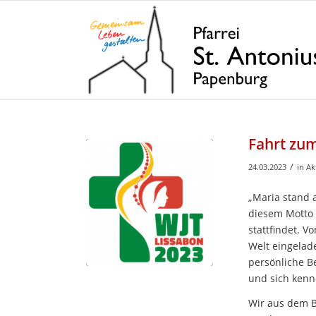
Fahrt zu
/
24.03.2023
in
Ak
„Maria stand a
diesem Motto s
stattfindet. V
Welt eingelade
persönliche B
und sich kenn
Wir aus dem B