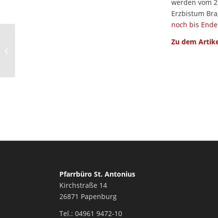
werden vom 27
Erzbistum Bra
noch bis Ende
Zu dem Artik
PGR-Protokoll vom 14.
März
Pfarrbüro St. Antonius
Kirchstraße 14
26871 Papenburg
Tel.: 04961 9472-10