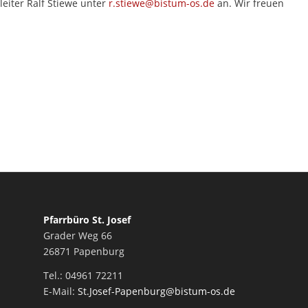
eiter Ralf Stiewe unter
r.stiewe@bistum-os.de
an. Wir freuen
Pfarrbüro St. Josef
Grader Weg 66
26871 Papenburg
Tel.: 04961 72211
E-Mail:
St.Josef-Papenburg@bistum-os.de