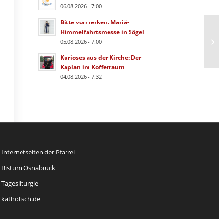
06.08.2026 - 7:00
Bitte vormerken: Mariä-
Himmelfahrtsmesse in Sögel
05.08.2026 - 7:00
Kurioses aus der Kirche: Der
Kaplan im Kofferraum
04.08.2026 - 7:32
Internetseiten der Pfarrei
Bistum Osnabrück
Tagesliturgie
katholisch.de