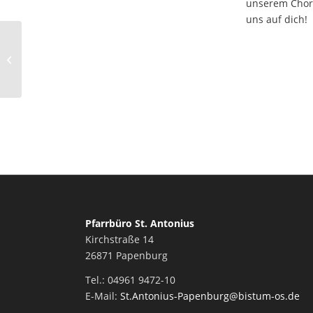
unserem Chorl
uns auf dich!
Leo XIV. veröffentlicht
erstes Lehrschreiben
Pfarrbüro St. Antonius
Kirchstraße 14
26871 Papenburg
Tel.: 04961 9472-10
E-Mail:
St.Antonius-Papenburg@bistum-os.de