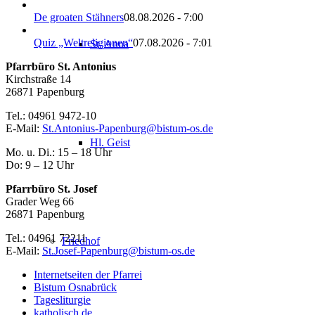
De groaten Stähners
08.08.2026 - 7:00
Quiz „Weltreligionen“
07.08.2026 - 7:01
St. Anna
Pfarrbüro St. Antonius
Kirchstraße 14
26871 Papenburg
Tel.: 04961 9472-10
E-Mail:
St.Antonius-Papenburg@bistum-os.de
Hl. Geist
Mo. u. Di.: 15 – 18 Uhr
Do: 9 – 12 Uhr
Pfarrbüro St. Josef
Grader Weg 66
26871 Papenburg
Tel.: 04961 72211
Friedhof
E-Mail:
St.Josef-Papenburg@bistum-os.de
Internetseiten der Pfarrei
Bistum Osnabrück
Tagesliturgie
katholisch.de