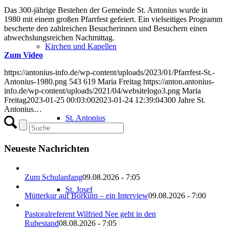
Das 300-jährige Bestehen der Gemeinde St. Antonius wurde in
1980 mit einem großen Pfarrfest gefeiert. Ein vielseitiges Programm
bescherte den zahlreichen Besucherinnen und Besuchern einen
abwechslungsreichen Nachmittag.
Kirchen und Kapellen
Zum Video
https://antonius-info.de/wp-content/uploads/2023/01/Pfarrfest-St.-
Antonius-1980.png
543
619
Maria Freitag
https://anton.antonius-
info.de/wp-content/uploads/2021/04/websitelogo3.png
Maria
Freitag
2023-01-25 00:03:00
2023-01-24 12:39:04
300 Jahre St.
Antonius…
St. Antonius
Neueste Nachrichten
Zum Schulanfang
09.08.2026 - 7:05
St. Josef
Mütterkur auf Borkum – ein Interview
09.08.2026 - 7:00
Pastoralreferent Wilfried Nee geht in den
Ruhestand
08.08.2026 - 7:05