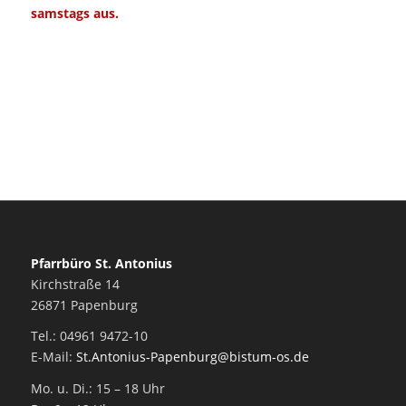
samstags aus.
Pfarrbüro St. Antonius
Kirchstraße 14
26871 Papenburg
Tel.: 04961 9472-10
E-Mail:
St.Antonius-Papenburg@bistum-os.de
Mo. u. Di.: 15 – 18 Uhr