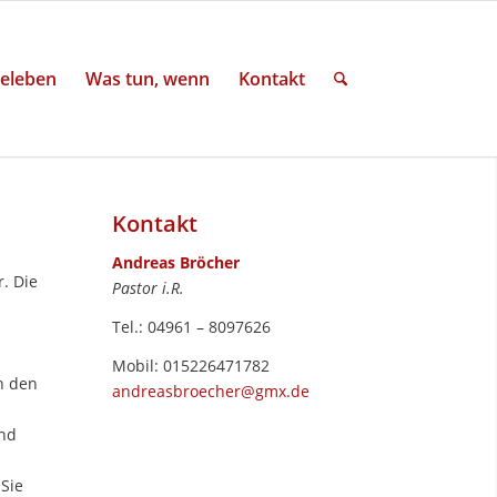
eleben
Was tun, wenn
Kontakt
Kontakt
Andreas Bröcher
. Die
Pastor i.R.
Tel.: 04961 – 8097626
Mobil: 015226471782
n den
andreasbroecher@gmx.de
und
Sie