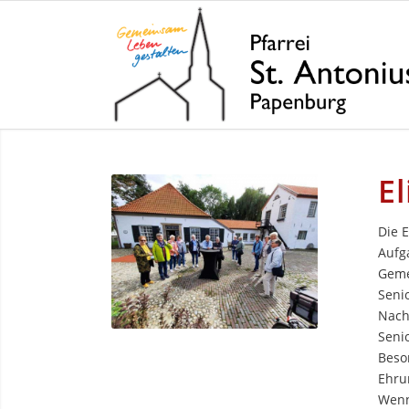
E
Die E
Aufg
Geme
Seni
Nach
Seni
Beso
Ehru
Wenn