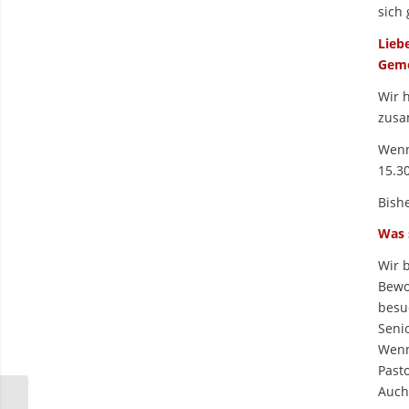
sich 
Lieb
Geme
Wir 
zusa
Wenn
15.30
Bish
Was 
Wir 
Bewo
besu
Seni
Wenn
Pasto
Auch