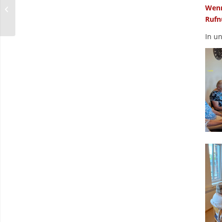
Wenn
Seniorennachmittage
Rufn
In un