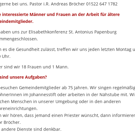
gerne bei uns. Pastor i.R. Andreas Bröcher 01522 647 1782
e interessierte Männer und Frauen an der Arbeit für ältere
indemitglieder.
haben uns zur Elisabethkonferenz St. Antonius Papenburg
mmengeschlossen.
 es die Gesundheit zulässt, treffen wir uns jeden letzten Montag 
 Uhr.
er sind wir 18 Frauen und 1 Mann.
sind unsere Aufgaben?
besuchen Gemeindemitglieder ab 75 Jahren. Wir singen regelmäßig
hnerInnen im Johannesstift oder arbeiten in der Nähstube mit. Wi
chen Menschen in unserer Umgebung oder in den anderen
oreneinrichtungen.
 wir hören, dass jemand einen Priester wünscht, dann informiere
r Bröcher.
 andere Dienste sind denkbar.