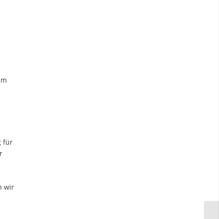
um
 für
r
n wir