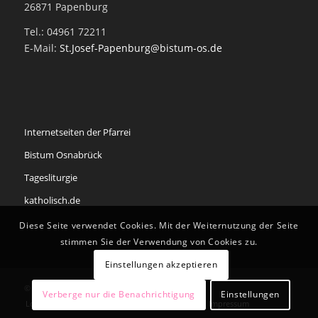
26871 Papenburg
Tel.: 04961 72211
E-Mail:
St.Josef-Papenburg@bistum-os.de
Internetseiten der Pfarrei
Bistum Osnabrück
Tagesliturgie
katholisch.de
Diese Seite verwendet Cookies. Mit der Weiternutzung der Seite
stimmen Sie der Verwendung von Cookies zu.
Einstellungen akzeptieren
© Copyright - Pfarrei St. Antonius Papenburg
Verberge nur die Benachrichtigung
Einstellungen
Login
Redaktion
Datenschutzerklärung
Impressum