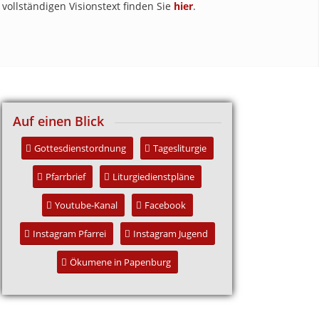
vollständigen Visionstext finden Sie
hier
.
Auf einen Blick
Gottesdienstordnung
Tagesliturgie
Pfarrbrief
Liturgiedienstpläne
Youtube-Kanal
Facebook
Instagram Pfarrei
Instagram Jugend
Ökumene in Papenburg