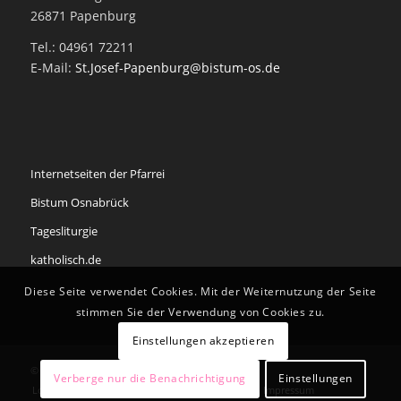
26871 Papenburg
Tel.: 04961 72211
E-Mail:
St.Josef-Papenburg@bistum-os.de
Internetseiten der Pfarrei
Bistum Osnabrück
Tagesliturgie
katholisch.de
Diese Seite verwendet Cookies. Mit der Weiternutzung der Seite
stimmen Sie der Verwendung von Cookies zu.
Einstellungen akzeptieren
© Copyright - Pfarrei St. Antonius Papenburg
Verberge nur die Benachrichtigung
Einstellungen
Login
Redaktion
Datenschutzerklärung
Impressum