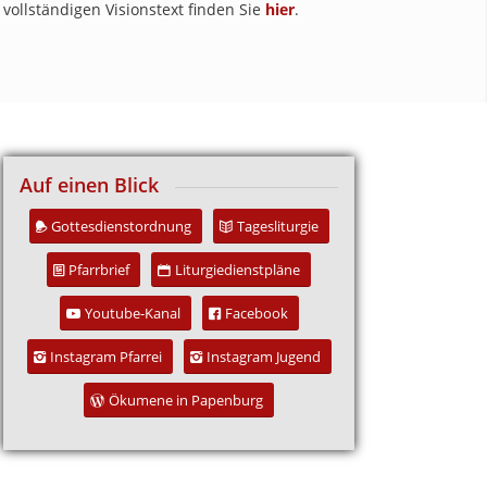
vollständigen Visionstext finden Sie
hier
.
Auf einen Blick
Gottesdienstordnung
Tagesliturgie
Pfarrbrief
Liturgiedienstpläne
Youtube-Kanal
Facebook
Instagram Pfarrei
Instagram Jugend
Ökumene in Papenburg