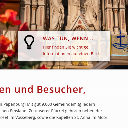
WAS TUN, WENN...
Hier finden Sie wichtige
Informationen auf einen Blick
en und Besucher,
s in Papenburg! Mit gut 9.000 Gemeindemitgliedern
ichen Emsland. Zu unserer Pfarrei gehören neben der
 Josef im Vosseberg, sowie die Kapellen St. Anna im Moor