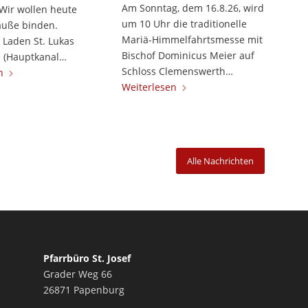
Am Sonntag, dem 16.8.26, wird
 Wir wollen heute
um 10 Uhr die traditionelle
äuße binden.
Mariä-Himmelfahrtsmesse mit
 Laden St. Lukas
Bischof Dominicus Meier auf
 (Hauptkanal…
Schloss Clemenswerth…
n
Weiterlesen
Alle Nachrichten
Pfarrbüro St. Josef
Grader Weg 66
26871 Papenburg