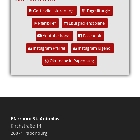
Gottesdienstordnung
Tagesliturgie
Pfarrbrief
Liturgiedienstpläne
Youtube-Kanal
Facebook
Instagram Pfarrei
Instagram Jugend
Ökumene in Papenburg
Pfarrbüro St. Antonius
Kirchstraße 14
26871 Papenburg